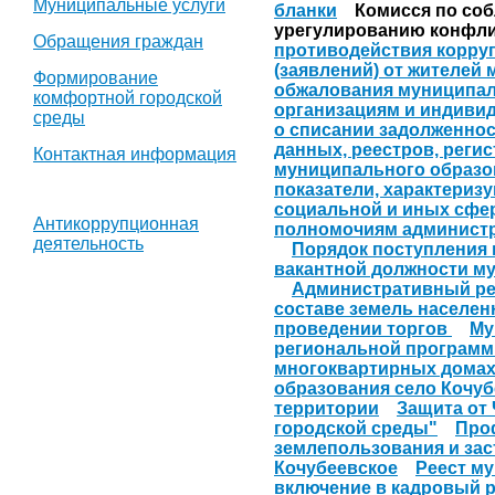
Муниципальные услуги
бланки
Комисся по соб
урегулированию конфл
Обращения граждан
противодействия корру
(заявлений) от жителей
Формирование
обжалования муниципал
комфортной городской
организациям и индивид
среды
о списании задолженно
данных, реестров, реги
Контактная информация
муниципального образо
показатели, характериз
социальной и иных сфер
Антикоррупционная
полномочиям администр
деятельность
Порядок поступления 
вакантной должности м
Административный ре
составе земель населен
проведении торгов
Му
региональной программ
многоквартирных домах
образования село Кочуб
территории
Защита от
городской среды"
Про
землепользования и зас
Кочубеевское
Реест м
включение в кадровый 