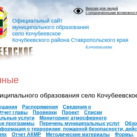
Версия для людей
с ограниченными возможнос
Официальный сайт
муниципального образования
село Кочубеевское
Кочубеевского района Ставропольского края
В одноклассниках
нные
иципального образования село Кочубеевско
ушания
Распоряжения
Сведения о
Отчет главы
Проверки
Проект
Списки
льные услуги
Мониторинг атмосферного
ые программы
Перечень муниципальных услуг
Обзо
формация о терроризме, пожарной безопасности, дей
иях
Отчет АКМР
Методические материалы
Формы,