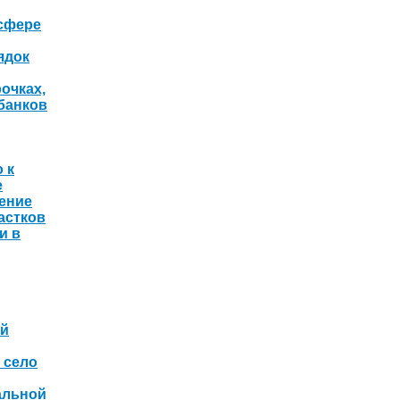
сфере
ядок
очках,
банков
 к
е
ение
астков
и в
ой
 село
альной