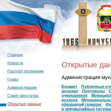
Главная
Открытые да
Новости
Паспорт поселения
Администрация мун
Глава
Бюджет
Публичные сл
Администрация
доходах
Протоколы
очередников
Муниципа
Совет депутатов
воздуха
Муниципальн
Открытые данные
обращений граждан
Ин
в чрезвычайных ситуац