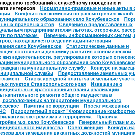
людению требований к служебному поведению и
икта интересов
Нормативно-правовые и иные акты в 
пции
Конфликтная комиссия по рассмотрению жалоб
 муниципального образования село Кочубеевское
Пор
ьных правовых актов
Сведения о предоставленных
уальным предпринимателям льготах, отсрочках, расср
сти по платежам
Перечень информационных систем, 
стров, находящихся в ведении администрации
вания село Кочубеевское
Статистические данные и
ующие состояние и динамику развития экономической,
 жизнедеятельности, регулирование которых отнесено
ации муниципального образования село Кочубеевско
граждан на муниципальную службу
Конкурс на замещ
униципальной службы
Предоставление земельных уч
гламент
Ставка арендной платы за земельные участк
ных пунктов Ставропольского края
Извещение о
ниципальные краткосрочные планы реализации
ы капитального ремонта общего имущества в
, расположенных на территории муниципального
еевское
Памятки по коррупции
Проект межевания
 ЧС
Приоритетный проект "Формирование комфортн
филактика экстремизма и терроризма
Правила
тройки м.о. село Кочубеевское
Генеральный план м.о.
униципального имущества
Совет женщин
Конкурс на
резерв для замещения вакантных должностей муницип