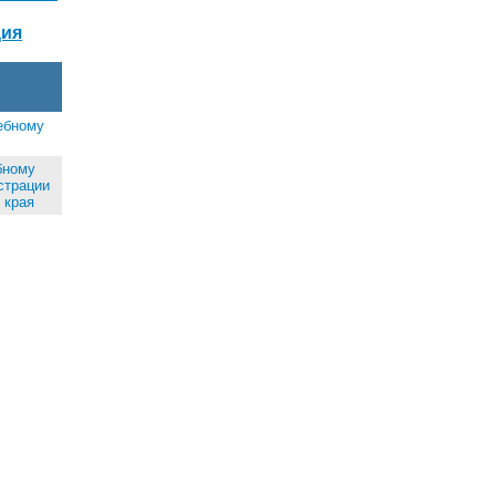
ия
ебному
бному
страции
 края