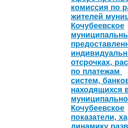
комиссия по р
жителей муни
Кочубеевское
муниципальны
предоставлен
индивидуальн
отсрочках, ра
по платежам
систем, банко
находящихся 
муниципально
Кочубеевское
показатели, х
динамику разв