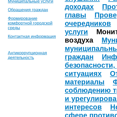
Муниципальные услуги
доходах
Про
Обращения граждан
главы
Прове
Формирование
очередников
комфортной городской
среды
услуги
Монито
Контактная информация
воздуха
Мун
муниципальны
Антикоррупционная
граждан
Инф
деятельность
безопасности,
ситуациях
О
материалы
соблюдению т
и урегулиров
интересов
Н
сфере против