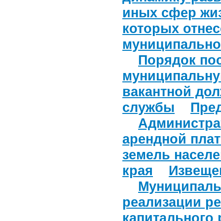
иных сфер жи
которых отне
муниципально
Порядок пос
муниципальну
вакантной до
службы
Пре
Администра
арендной плат
земель насел
края
Извеще
Муниципаль
реализации р
капитального 