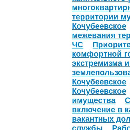
многоквартир
территории м
Кочубеевское
межевания те
ЧС
Приорите
комфортной г
экстремизма и
землепользова
Кочубеевское
Кочубеевское
имущества
С
включение в 
вакантных до
службы
Рабо