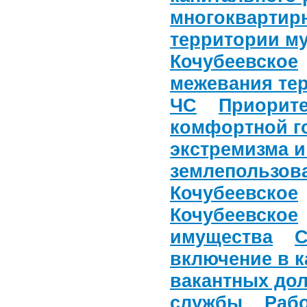
многоквартир
территории м
Кочубеевское
межевания те
ЧС
Приорите
комфортной г
экстремизма и
землепользова
Кочубеевское
Кочубеевское
имущества
С
включение в 
вакантных до
службы
Рабо