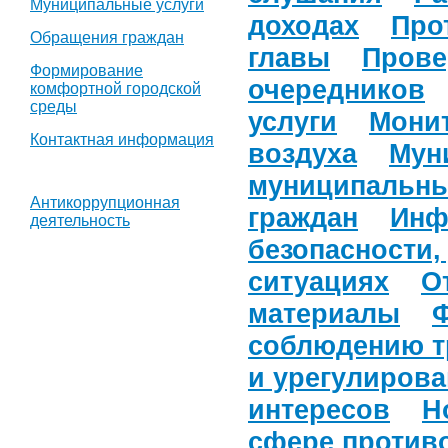
Муниципальные услуги
доходах
Про
Обращения граждан
главы
Прове
Формирование
очередников
комфортной городской
среды
услуги
Мони
Контактная информация
воздуха
Мун
муниципальны
Антикоррупционная
граждан
Инф
деятельность
безопасности,
ситуациях
О
материалы
соблюдению т
и урегулиров
интересов
Н
сфере против