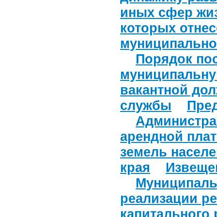
иных сфер жи
которых отне
муниципально
Порядок пос
муниципальну
вакантной до
службы
Пре
Администра
арендной плат
земель насел
края
Извеще
Муниципаль
реализации р
капитального 