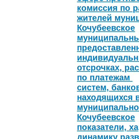
комиссия по р
жителей муни
Кочубеевское
муниципальны
предоставлен
индивидуальн
отсрочках, ра
по платежам
систем, банко
находящихся 
муниципально
Кочубеевское
показатели, х
динамику разв