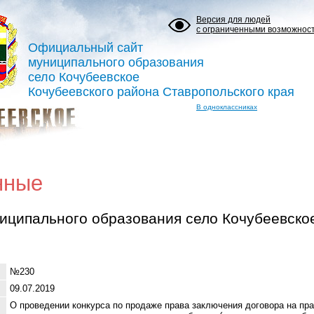
Версия для людей
с ограниченными возможнос
Официальный сайт
муниципального образования
село Кочубеевское
Кочубеевского района Ставропольского края
В одноклассниках
нные
иципального образования село Кочубеевско
№230
09.07.2019
О проведении конкурса по продаже права заключения договора на пр