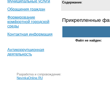
Муниципальные услуги
Содержание
:
Обращения граждан
Формирование
Прикрепленные ф
комфортной городской
среды
Контактная информация
Файл не найден:
Антикоррупционная
деятельность
Разработка и сопровождение:
NevinkaOnline.RU