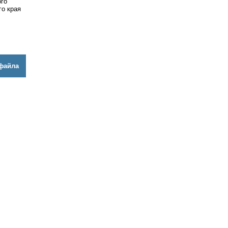
ого
го края
файла