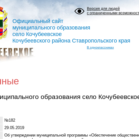
Версия для людей
с ограниченными возможнос
Официальный сайт
муниципального образования
село Кочубеевское
Кочубеевского района Ставропольского края
В одноклассниках
нные
иципального образования село Кочубеевско
№182
29.05.2019
Об утверждении муниципальной программы «Обеспечение обществен