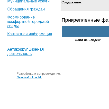
Муниципальные услуги
Содержание
:
Обращения граждан
Формирование
Прикрепленные ф
комфортной городской
среды
Контактная информация
Файл не найден:
Антикоррупционная
деятельность
Разработка и сопровождение:
NevinkaOnline.RU