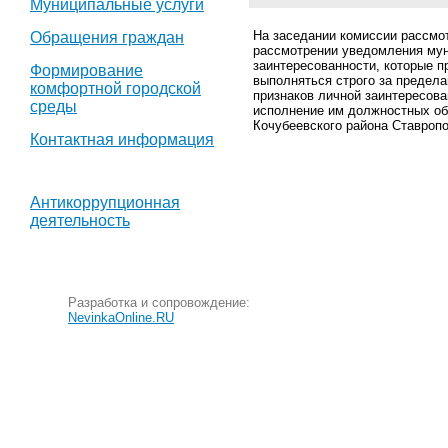
Муниципальные услуги
На заседании комиссии рассмо
Обращения граждан
рассмотрении уведомления мун
заинтересованности, которые п
Формирование
выполняться строго за предела
комфортной городской
признаков личной заинтересова
среды
исполнение им должностных об
Кочубеевского района Ставропо
Контактная информация
Антикоррупционная
деятельность
Разработка и сопровождение:
NevinkaOnline.RU