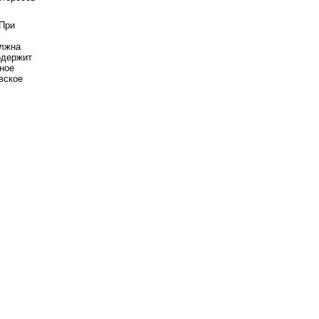
 При
олжна
одержит
ное
вское