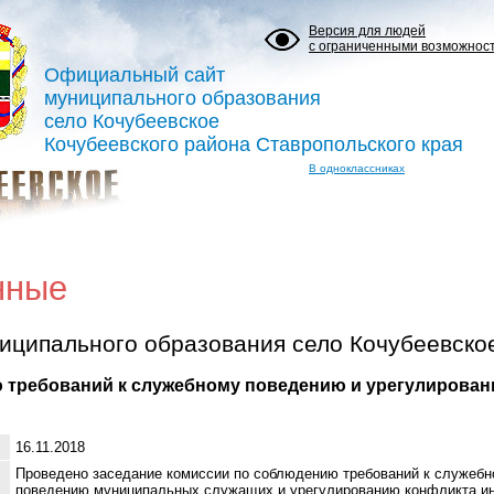
Версия для людей
с ограниченными возможнос
Официальный сайт
муниципального образования
село Кочубеевское
Кочубеевского района Ставропольского края
В одноклассниках
нные
иципального образования село Кочубеевско
 требований к служебному поведению и урегулирова
16.11.2018
Проведено заседание комиссии по соблюдению требований к служеб
поведению муниципальных служащих и урегулированию конфликта и