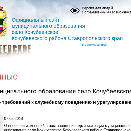
Версия для людей
с ограниченными возможнос
Официальный сайт
муниципального образования
село Кочубеевское
Кочубеевского района Ставропольского края
В одноклассниках
нные
иципального образования село Кочубеевско
 требований к служебному поведению и урегулирова
07.05.2018
О внесении изменений в постановление администрации муниципально
образования село Кочубеевское Кочубеевского района Ставропольско