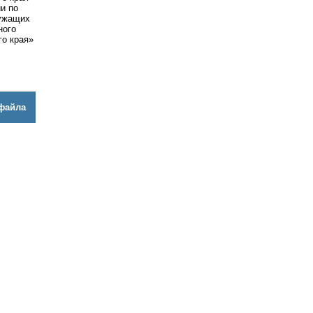
и по
лужащих
ного
го края»
файла